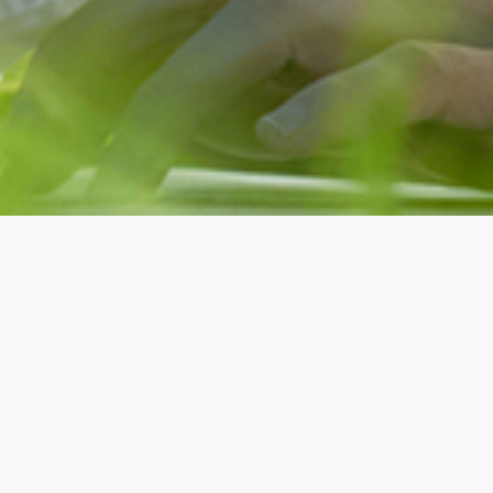
P LoB
SAP BTP